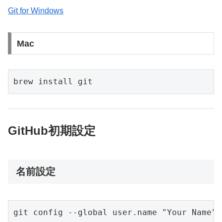
Git for Windows
Mac
brew install git
GitHub初期設定
名前設定
git config --global user.name "Your Name"